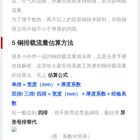
说，空气对流慢，热量也就散发得较慢，从而影响载
流量。
为了便于散热，两片以上的矩形铜排并联时，并联铜
排之间不能不小于厚度的间隙。
5
铜排载流量估算方法
很多小伙伴一说到铜排载流量就头疼，总是去查手册
也很麻烦，这里给大家安排高效又简便的铜排载流量
的估算法，先上
估算公式
：
单排 = 宽度（mm） × 厚度系数
双排/ 三排/ 四排 = 宽度（mm） × 厚度系数 × 经验系
数
但一般达到
四排
，就不推荐此类选择啦，最好用
异
形母排替代
。
（图：系数对照表）