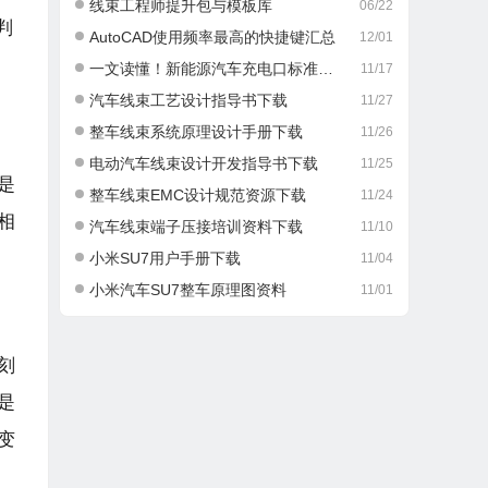
线束工程师提升包与模板库
06/22
判
AutoCAD使用频率最高的快捷键汇总
12/01
一文读懂！新能源汽车充电口标准那些事儿
11/17
汽车线束工艺设计指导书下载
11/27
整车线束系统原理设计手册下载
11/26
电动汽车线束设计开发指导书下载
11/25
是
整车线束EMC设计规范资源下载
11/24
相
汽车线束端子压接培训资料下载
11/10
。
小米SU7用户手册下载
11/04
小米汽车SU7整车原理图资料
11/01
刻
是
变