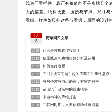
线束厂看样件，真正有价值的不是多找几个
大的偏差。物料状态、压接与节点、尺寸与包
看细。样件阶段把这些点看透，后面的设计
5 月
历年同日文章
8
什么是推挽式连接器？
2025
低压线束包裹物失效分析及选用
2022
如何当好老板
2022
召回 | 线束问题引起的汽车召回事件盘点（
2022
有房子才有自己的家，有家才有根
2022
谈谈汽车改装中的线束模块
2022
来自韦神的降维打击
2022
互联网时期，只要你有粉丝就能赢
2020