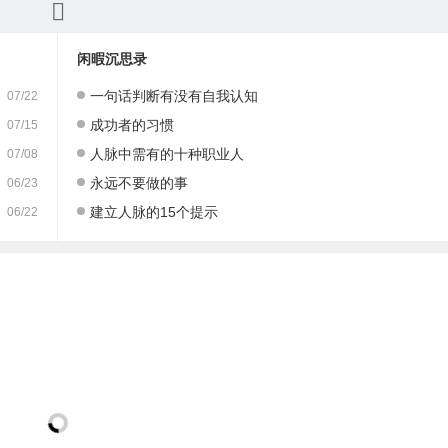
闲暇沉思录
一句话判断有没有自我认知
07/22
成功者的习惯
07/15
人脉中需有的十种职业人
07/08
永远不要做的事
06/23
建立人脉的15个提示
06/22