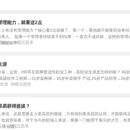
管理能力，就看这2点
个人有没有管理能力？核心看2点就够了。第一个，看他能不能拿到业务结
培养人。 如果一个管理者持续拿不到结果，一直完不成目标，这样的管理
理能力
闲暇沉思录
续拿不...
生涯
场，运营，HR等互联网普适性职业工种，其职业生涯是怎样的呢？ 码农: 
高级软件工程师→32岁架构师→35岁外卖骑手 产品:25岁产品经理→28岁
生涯
闲暇沉思录
容易获得提拔？
上来说，还是需要走入更高层的视线，只有得到更高层的认同，才能获得
，也就意味着，对于当今的职场人来说，掌握一门能用于展示的才艺，本
提拔
闲暇沉思录
不知道...