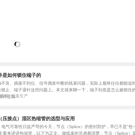
件是如何锁住端子的
触不良、插接不到位、信号偶发中断的线束问题，实际上最终往往都能追
未锁止、端子退针这些问题上。本文就来聊一下，端子到底是怎么被锁住
线束
线束生产
件是如...
（压接点）湿区热缩管的选型与应用
、电气可靠性日益严苛的今天，节点（Splice）的密封防护，早已不是"包
主要来讲讲热缩管，以下为正文。做线束的兄弟都清楚，节点（Splice）