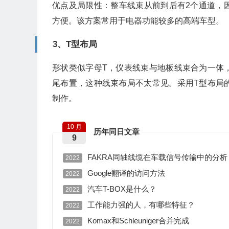
优点及局限性：整车线束从前到后有2个通道，
方便。该方案常用于电器功能较多的高端车型。
3、T型布局
形状类似字母T，仪表线束与地板线束合为一体
尾布置，这种线束布局不太常见。采用T型布局
制作。
10 月
历年同日文章
9
FAKRA同轴线缆在车载信号传输中的分析
2022
Google翻译的访问方法
2022
汽车T-BOX是什么？
2022
工作能力强的人，有哪些特征？
2022
Komax和Schleuniger合并完成
2022