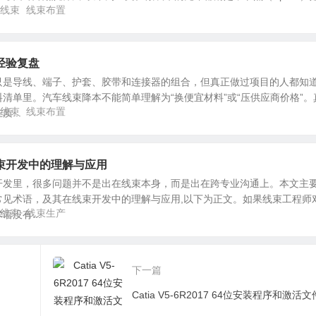
线束
线束布置
经验复盘
只是导线、端子、护套、胶带和连接器的组合，但真正做过项目的人都知
清单里。汽车线束降本不能简单理解为“换便宜材料”或“压供应商价格”。
线束
线束布置
...
束开发中的理解与应用
开发里，很多问题并不是出在线束本身，而是出在跨专业沟通上。本文主
常见术语，及其在线束开发中的理解与应用,以下为正文。如果线束工程师
线束
线束生产
没有...
下一篇
Catia V5-6R2017 64位安装程序和激活文