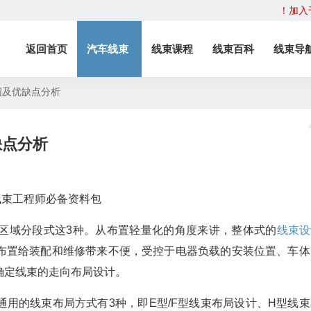
！加入
返回首页
汽车线束
线束课程
线束百科
线束导
绍及优缺点分析
缺点分析
区域分段式这3种。从布置轻量化的角度来讲，整体式的
线束设
布置给装配和维修带来不便，受控于电器负载的安装位置、车体
确定线束的走向布局设计。
用的线束布局方式有3种，即E型/F型线束布局设计、H型线束