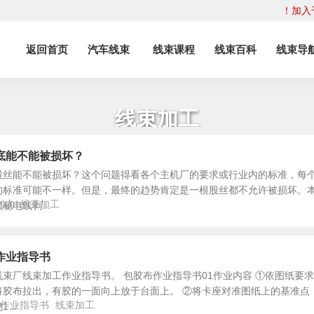
！加入
返回首页
汽车线束
线束课程
线束百科
线束导
线束加工
底能不能被损坏？
股丝能不能被损坏？这个问题得看各个主机厂的要求或行业内的标准，每
的标准可能不一样。但是，最终的趋势肯定是一根股丝都不允许被损坏。
剥皮
线束加工
电线剥...
作业指导书
束厂线束加工作业指导书。 包胶布作业指导书01作业内容 ①依图纸要
将胶布拉出，有胶的一面向上放于台面上。 ②将卡座对准图纸上的基准点
作业指导书
线束加工
...