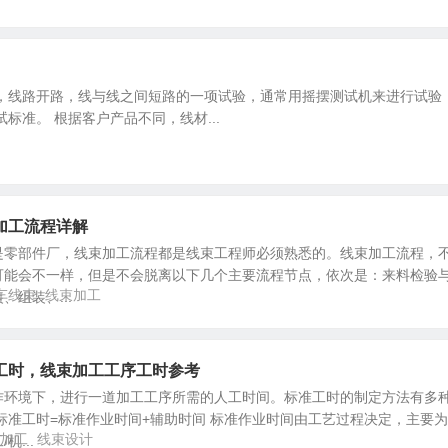
，线路开路，线与线之间短路的一项试验，通常用摇摆测试机来进行试验
准。 根据客户产品不同，线材...
加工流程详解
是零部件厂，线束加工流程都是线束工程师必须熟悉的。线束加工流程，
可能会不一样，但是不会脱离以下几个主要流程节点，依次是：来料检验
车线束
线束加工
组装、...
工时，线束加工工序工时参考
作环境下，进行一道加工工序所需的人工时间。标准工时的制定方法有多
标准工时=标准作业时间+辅助时间 标准作业时间由工艺过程决定，主要
加工
线束设计
...