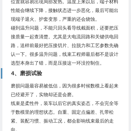
位置就容易出现局部发热。温度上来以后，端子材料
性能会继续下降，接触状态进一步恶化，最后可能出
现端子退火、护套变形，严重的还会烧蚀。
碰到温升问题，不能只回头看导线截面积，还要把压
接质量一起查清楚。尤其是大电流回路和关键供电回
路，送样前最好把压接切片、拉脱力和工艺参数先确
认一下。很多温升问题，
线束工程师
最后都不是设计
选型本身出了错，而是压接这一环没控制住。
4、磨损试验
磨损问题最容易被低估，因为很多时候数模上看起来
已经避开了，实物却还是会磨。
线束是柔性件，装车以后它的真实姿态，不会完全等
于数模里的理想状态。自重、固定点偏差、扎带松
紧、装配习惯、振动工况，都会影响线束最后的走
向。