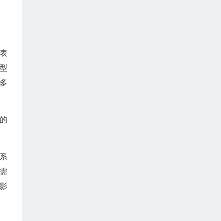
表
型
多
的
系
需
影