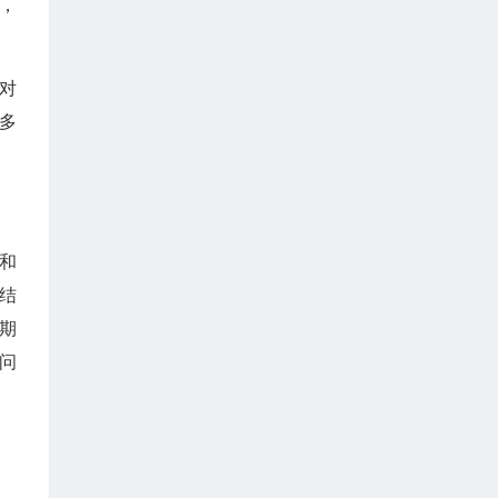
，
对
多
和
结
期
问