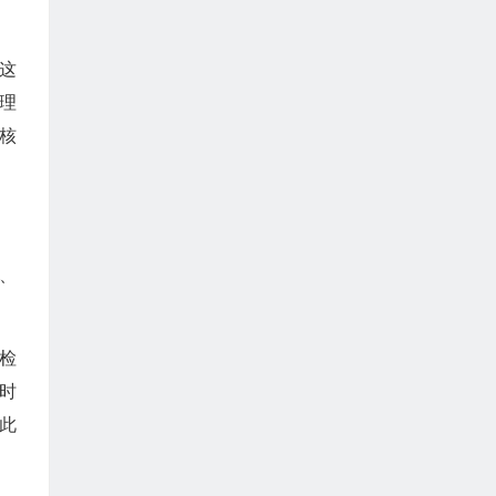
这
理
核
S、
检
时
此