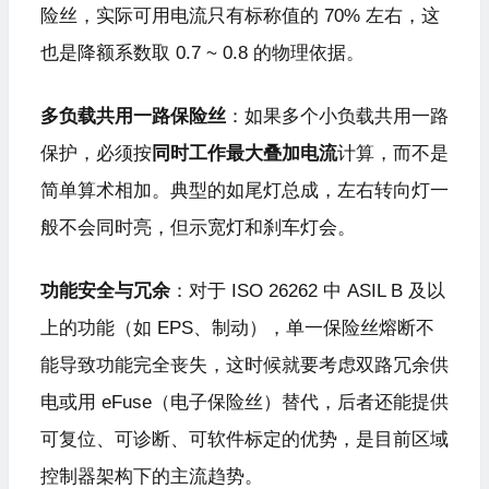
险丝，实际可用电流只有标称值的 70% 左右，这
也是降额系数取 0.7 ~ 0.8 的物理依据。
多负载共用一路保险丝
：如果多个小负载共用一路
保护，必须按
同时工作最大叠加电流
计算，而不是
简单算术相加。典型的如尾灯总成，左右转向灯一
般不会同时亮，但示宽灯和刹车灯会。
功能安全与冗余
：对于 ISO 26262 中 ASIL B 及以
上的功能（如 EPS、制动），单一保险丝熔断不
能导致功能完全丧失，这时候就要考虑双路冗余供
电或用
eFuse
（电子保险丝）替代，后者还能提供
可复位、可诊断、可软件标定的优势，是目前区域
控制器架构下的主流趋势。